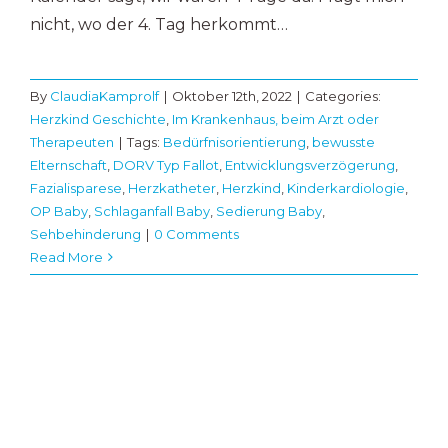
nicht, wo der 4. Tag herkommt…
By
ClaudiaKamprolf
|
Oktober 12th, 2022
|
Categories:
Herzkind Geschichte
,
Im Krankenhaus, beim Arzt oder
Therapeuten
|
Tags:
Bedürfnisorientierung
,
bewusste
Elternschaft
,
DORV Typ Fallot
,
Entwicklungsverzögerung
,
Fazialisparese
,
Herzkatheter
,
Herzkind
,
Kinderkardiologie
,
OP Baby
,
Schlaganfall Baby
,
Sedierung Baby
,
Sehbehinderung
|
0 Comments
Read More