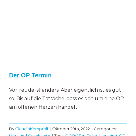
Der OP Termin
Vorfreude ist anders. Aber eigentlich ist es gut
so. Bis auf die Tatsache, dass es sich um eine OP
am offenen Herzen handelt.
By
ClaudiaKamprolf
|
Oktober 29th, 2022
|
Categories:
Herzkind Geschichte
|
Tags:
DORV Typ Fallot
,
Herzkind
,
OP