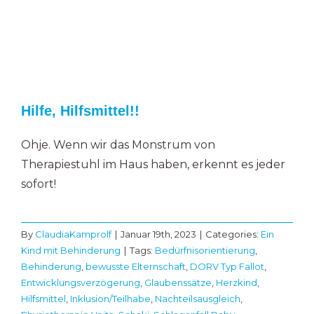
Hilfe, Hilfsmittel!!
Ohje. Wenn wir das Monstrum von
Therapiestuhl im Haus haben, erkennt es jeder
sofort!
By
ClaudiaKamprolf
|
Januar 19th, 2023
|
Categories:
Ein
Kind mit Behinderung
|
Tags:
Bedürfnisorientierung
,
Behinderung
,
bewusste Elternschaft
,
DORV Typ Fallot
,
Entwicklungsverzögerung
,
Glaubenssätze
,
Herzkind
,
Hilfsmittel
,
Inklusion/Teilhabe
,
Nachteilsausgleich
,