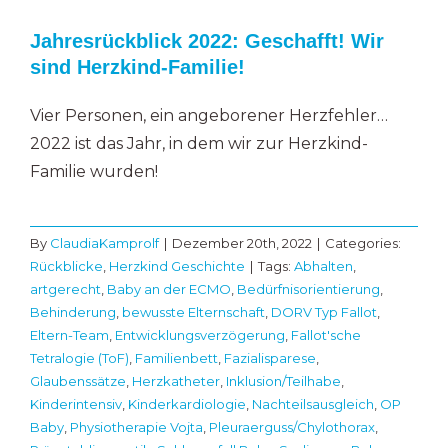
Jahresrückblick 2022: Geschafft! Wir
sind Herzkind-Familie!
Vier Personen, ein angeborener Herzfehler…
2022 ist das Jahr, in dem wir zur Herzkind-
Familie wurden!
By
ClaudiaKamprolf
|
Dezember 20th, 2022
|
Categories:
Rückblicke
,
Herzkind Geschichte
|
Tags:
Abhalten
,
artgerecht
,
Baby an der ECMO
,
Bedürfnisorientierung
,
Behinderung
,
bewusste Elternschaft
,
DORV Typ Fallot
,
Eltern-Team
,
Entwicklungsverzögerung
,
Fallot'sche
Tetralogie (ToF)
,
Familienbett
,
Fazialisparese
,
Glaubenssätze
,
Herzkatheter
,
Inklusion/Teilhabe
,
Kinderintensiv
,
Kinderkardiologie
,
Nachteilsausgleich
,
OP
Baby
,
Physiotherapie Vojta
,
Pleuraerguss/Chylothorax
,