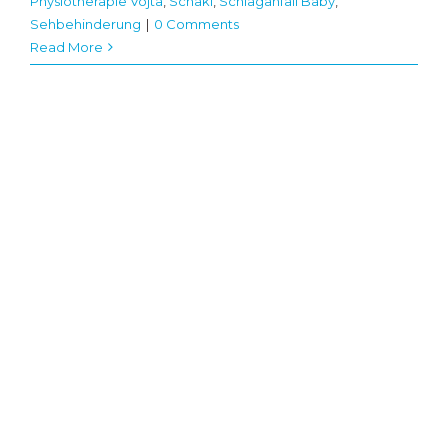
Physiotherapie Vojta
,
Schaki
,
Schlaganfall Baby
,
Sehbehinderung
|
0 Comments
Read More