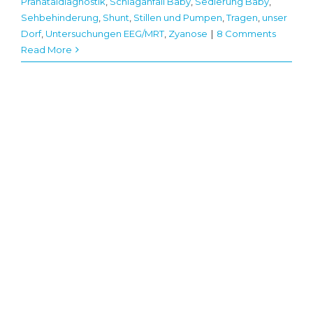
Pränataldiagnostik
,
Schlaganfall Baby
,
Sedierung Baby
,
Sehbehinderung
,
Shunt
,
Stillen und Pumpen
,
Tragen
,
unser
Dorf
,
Untersuchungen EEG/MRT
,
Zyanose
|
8 Comments
Read More