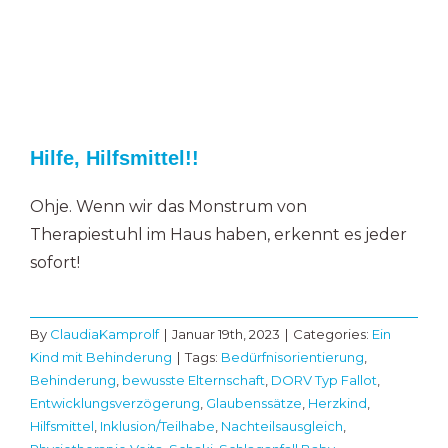
Hilfe, Hilfsmittel!!
Ohje. Wenn wir das Monstrum von
Therapiestuhl im Haus haben, erkennt es jeder
sofort!
By
ClaudiaKamprolf
|
Januar 19th, 2023
|
Categories:
Ein
Kind mit Behinderung
|
Tags:
Bedürfnisorientierung
,
Behinderung
,
bewusste Elternschaft
,
DORV Typ Fallot
,
Entwicklungsverzögerung
,
Glaubenssätze
,
Herzkind
,
Hilfsmittel
,
Inklusion/Teilhabe
,
Nachteilsausgleich
,