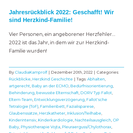
Jahresrückblick 2022: Geschafft! Wir
sind Herzkind-Familie!
Vier Personen, ein angeborener Herzfehler…
2022 ist das Jahr, in dem wir zur Herzkind-
Familie wurden!
By
ClaudiaKamprolf
|
Dezember 20th, 2022
|
Categories:
Rückblicke
,
Herzkind Geschichte
|
Tags:
Abhalten
,
artgerecht
,
Baby an der ECMO
,
Bedürfnisorientierung
,
Behinderung
,
bewusste Elternschaft
,
DORV Typ Fallot
,
Eltern-Team
,
Entwicklungsverzögerung
,
Fallot'sche
Tetralogie (ToF)
,
Familienbett
,
Fazialisparese
,
Glaubenssätze
,
Herzkatheter
,
Inklusion/Teilhabe
,
Kinderintensiv
,
Kinderkardiologie
,
Nachteilsausgleich
,
OP
Baby
,
Physiotherapie Vojta
,
Pleuraerguss/Chylothorax
,