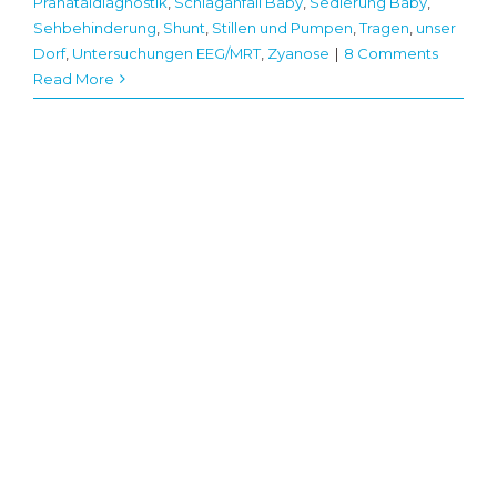
Pränataldiagnostik
,
Schlaganfall Baby
,
Sedierung Baby
,
Sehbehinderung
,
Shunt
,
Stillen und Pumpen
,
Tragen
,
unser
Dorf
,
Untersuchungen EEG/MRT
,
Zyanose
|
8 Comments
Read More