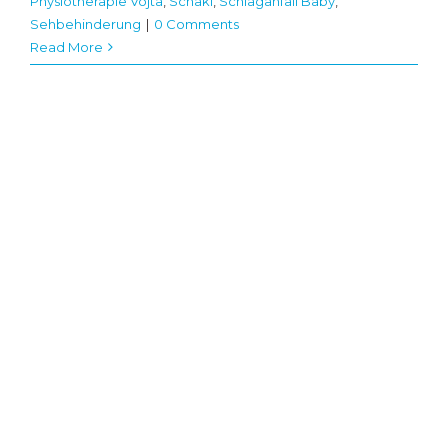
Physiotherapie Vojta
,
Schaki
,
Schlaganfall Baby
,
Sehbehinderung
|
0 Comments
Read More