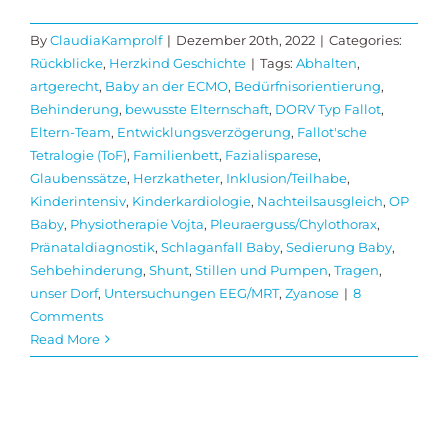
By
ClaudiaKamprolf
|
Dezember 20th, 2022
|
Categories:
Rückblicke
,
Herzkind Geschichte
|
Tags:
Abhalten
,
artgerecht
,
Baby an der ECMO
,
Bedürfnisorientierung
,
Behinderung
,
bewusste Elternschaft
,
DORV Typ Fallot
,
Eltern-Team
,
Entwicklungsverzögerung
,
Fallot'sche
Tetralogie (ToF)
,
Familienbett
,
Fazialisparese
,
Glaubenssätze
,
Herzkatheter
,
Inklusion/Teilhabe
,
Kinderintensiv
,
Kinderkardiologie
,
Nachteilsausgleich
,
OP
Baby
,
Physiotherapie Vojta
,
Pleuraerguss/Chylothorax
,
Pränataldiagnostik
,
Schlaganfall Baby
,
Sedierung Baby
,
Sehbehinderung
,
Shunt
,
Stillen und Pumpen
,
Tragen
,
unser Dorf
,
Untersuchungen EEG/MRT
,
Zyanose
|
8
Comments
Read More