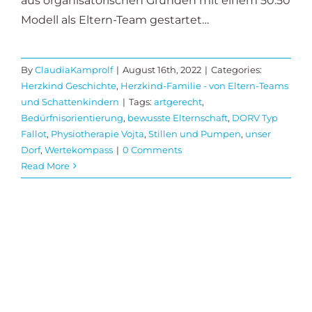
aus organisatorischen Gründen mit einem 50:50
Modell als Eltern-Team gestartet…
By
ClaudiaKamprolf
|
August 16th, 2022
|
Categories:
Herzkind Geschichte
,
Herzkind-Familie - von Eltern-Teams
und Schattenkindern
|
Tags:
artgerecht
,
Bedürfnisorientierung
,
bewusste Elternschaft
,
DORV Typ
Fallot
,
Physiotherapie Vojta
,
Stillen und Pumpen
,
unser
Dorf
,
Wertekompass
|
0 Comments
Read More